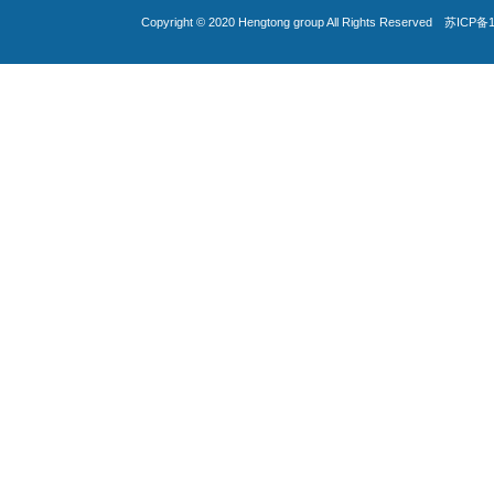
Copyright © 2020
Hengtong group
All Rights Reserved
苏ICP备1