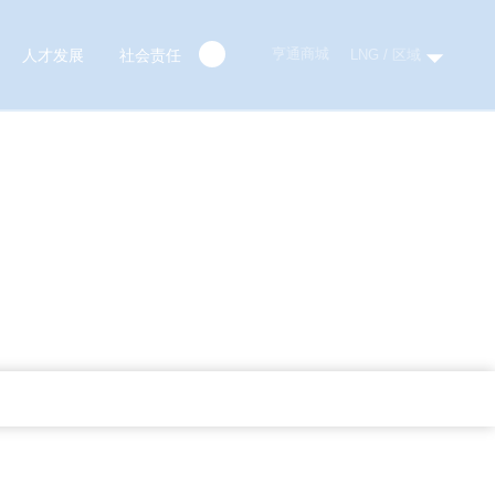
亨通商城
LNG / 区域
人才发展
社会责任
流企业