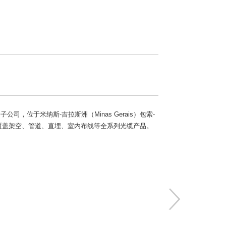
资子公司，位于米纳斯-吉拉斯洲（Minas Gerais）包索-
基本覆盖架空、管道、直埋、室内布线等全系列光缆产品。
〉